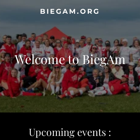
BIEGAM.ORG
Welcome to BiegAm
Upcoming events :